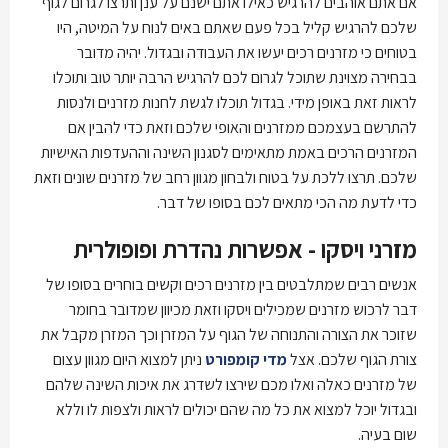
אם אתם אוהבים להרגיש כאילו אתם ישנם על ענן ותרצו לגרום לגוף
שלכם להרגיש קליל בכל פעם שאתם באים לנוח על המיטה, היו
בטוחים כי מזרנים רכים יעשו את העבודה ובגדול. יהיה מדובר
בבחירה מצוינת שתוכל לגרום לכם להרגיש הרבה יותר טוב ותוכלו
לראות זאת באופן מידי. בגדול תוכלו לגשת לחנות מזרנים ולנסות
להתרשם בעצמכם ממזרנים והאופי שלכם וזאת כדי להבין אם
המזרנים הרכים באמת מתאימים לסגנון השינה וההעדפות האישיות
שלכם. תרצו ללכת על בטוח ולבחון מגוון רחב של מזרנים שונים וזאת
כדי לדעת מה הכי מתאים לכם בסופו של דבר.
מזרני ויסקו - אפשרות נהדרת ופופולרית
אנשים רבים שמתלבטים בין מזרנים רכים וקשים בוחרים בסופו של
דבר לרכוש מזרנים שמכילים ויסקו וזאת מכיוון שמדובר בחומר
שזוכר את הצורה והתנוחה של הגוף על המזרן וכך המזרן מקבל את
צורת הגוף שלכם. אצל
מדי קומפורט
ניתן למצוא היום מגוון עצום
של מזרנים כאלה ואלו מכם שירצו לשדרג את איכות השינה שלהם
ובגדול יוכל למצוא את כל מה שהם יכולים לראות ולצפות לו וללא
שום בעיה.