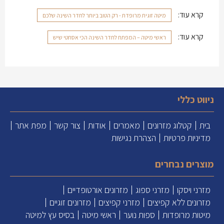
קרא עוד:
מיטה זוגית מרופדת - רק הטוב ביותר לחדר השינה שלכם
קרא עוד:
ראשי מיטה – המפתח לחדר השינה הכי אסתטי שיש
ניווט כללי
בית
קטלוג מזרונים
מאמרים
אודות
צור קשר
מפת אתר
מדיניות פרטיות
הצהרת נגישות
מוצרים נבחרים
מזרני ויסקו
מזרני ספוג
מזרונים אורטופדיים
מזרונים ללא קפיצים
מזרני קפיצים
מזרונים זוגיים
מיטות מרופדות
ספות נוער
ראשי מיטה
בסיס עץ למיטה