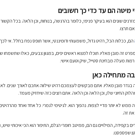
י מיטה הם עד כדי כך חשובים
זרנים שונים הוא בעיקר פנימי, כלומר בהרגשה, בנוחות, וכן הלאה. בכל הקשור
 אם תרצו.
הם, ככלות הכל, רהיט גדול, משמעותי ודומיננטי, אשר תופס נפח בחלל. אי לכך 
מפרט זה מובן מאליו. תוכלו למצוא ראשים יפים, במגוון צבעים, כאלו שתשמחו 
מות מעלה מבחינת סטייל, שיק וטעם אישי.
בה מתחילה כאן
 בגדר מובן מאליו. אתם מבקשים לעצמכם רהיט שילווה אתכם לאורך שנים. לא כז
לוק החיוני שלו, וכן הלאה וכן הלאה. אתם רוצים כזה שיחזיק מעמד.
ה ממש לא יותר מדיי לצפות. נהפוך הוא. לגיטימי לגמרי. כל אחד ואחד מהרהיטים 
את זה.
ם בקפידה, המילויים גם הם, ממיטב חומרי הגלם, התיפור הוא הכי איכותי שיש, וב
ן שפספסנו.