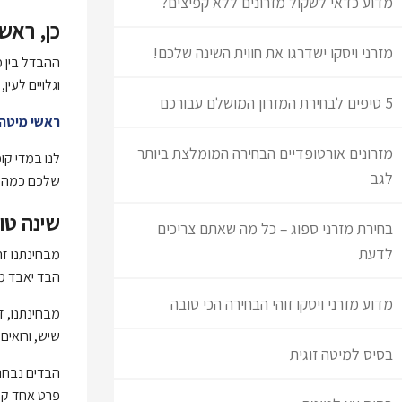
מדוע כדאי לשקול מזרונים ללא קפיצים?
כן, ראש
מזרני ויסקו ישדרגו את חווית השינה שלכם!
ההבדל בין מ
וגלויים לעין,
5 טיפים לבחירת המזרון המושלם עבורכם
ראשי מיטה
מזרונים אורטופדיים הבחירה המומלצת ביותר
לנו במדי קו
לגב
שלכם כמה ר
שינה טו
בחירת מזרני ספוג – כל מה שאתם צריכים
לדעת
מבחינתנו זה
הבד יאבד מה
מדוע מזרני ויסקו זוהי הבחירה הכי טובה
מבחינתנו, ז
שיש, ורואים 
בסיס למיטה זוגית
הבדים נבחרי
פרט אחד קט