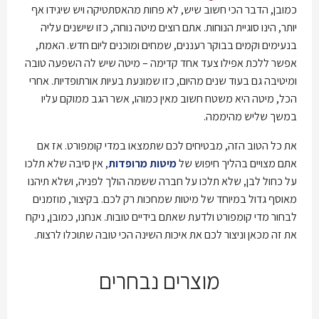
כמובן, הדבר הכי חשוב שיש, לא פחות מהאסתטיקה ויש שיגידו אף
יותר, הינו סוגיית הנוחות. אתם רוצים מיטה נוחה, כזו שישנים עליה
בנעימים וקמים בבוקר רעננים, שמחים ומוכנים ליום חדש. האמת,
אפשר ללכת אפילו צעד אחד קדימה – מיטה שיש לה השפעה טובה
ומיטיבה גם בעוד שנים מהיום, כזו שמונעת בעיות אורתופדיות. אחרי
הכל, מיטה היא משטח חשוב מאין כמוהו, אשר הגב ממוקם עליו
במשך שליש מהיממה.
את כל הטוב הזה, מבטיחים לכם שתמצאו במדי קומפורט. אז אם
אתם מצויים בהליך חיפוש של
מיטות מרופדות
, אין סיבה שלא תלכו
על כחול לבן, שלא תלכו על חברה ששמה הולך לפניה, ושלא תיהנו
מאוסף גדול במיוחד של מיטות שמחכות רק לכם. בקיצור, מוזמנים
לבחור מדי קומפורט ולדעת שאתם בידיים טובות. אנחנו, כמובן, ניקח
את זה מכאן וניצור לכם את איכות השינה הכי טובה שתוכלו לרצות.
מוצרים נבחרים